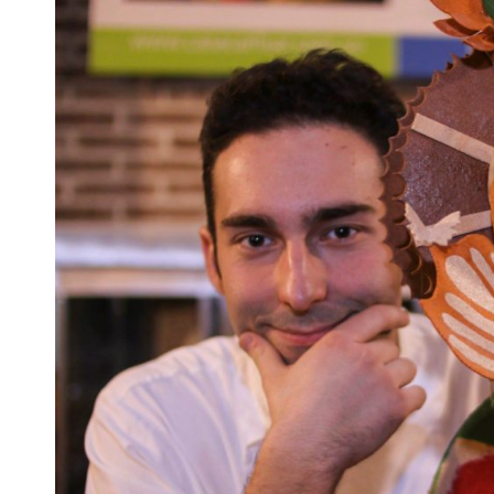
Masterclass
–
Bollería
y
Pieza
Artística