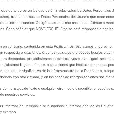
icios de terceros en los que estén involucrados los Datos Personales d
 otros), transferiremos los Datos Personales del Usuario que sean nec
les o internacionales. Obligándose en dicho caso estos últimos a mante
res. Cabe señalar que NOVA ESCUELA no se hará responsable por las 
ión en contrario, contenida en esta Política, nos reservamos el derecho
n respuesta a citaciones, órdenes judiciales o procesos legales o admin
ntra demandas, procedimientos administrativos e investigaciones de c
tencialmente ilegales, fraude, o situaciones que implican amenazas pot
to del abuso significativo de la infraestructura de la Plataforma, ataq
sionada con otra entidad, y en los casos de reorganizaciones societaria
s de mensajes de texto o cualquier otro medio disponible, encuestas so
de nuestros servicios.
 Información Personal a nivel nacional e internacional de los Usuarios 
 y expreso.