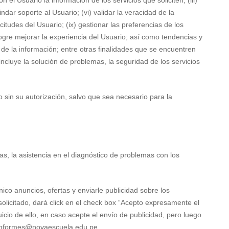
el Usuario la información de los servicios que soliciten; (iii)
indar soporte al Usuario; (vi) validar la veracidad de la
citudes del Usuario; (ix) gestionar las preferencias de los
ogre mejorar la experiencia del Usuario; así como tendencias y
d de la información; entre otras finalidades que se encuentren
incluye la solución de problemas, la seguridad de los servicios
 sin su autorización, salvo que sea necesario para la
as, la asistencia en el diagnóstico de problemas con los
ico anuncios, ofertas y enviarle publicidad sobre los
solicitado, dará click en el check box “Acepto expresamente el
uicio de ello, en caso acepte el envío de publicidad, pero luego
ico informes@novaescuela.edu.pe.