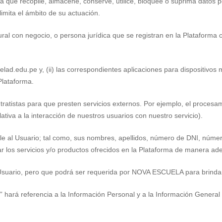
ca que recopile, almacene, conserve, utilice, bloquee o suprima dat
limita el ámbito de su actuación.
ral con negocio, o persona jurídica que se registran en la Plataforma co
elad.edu.pe y, (ii) las correspondientes aplicaciones para dispositivos m
Plataforma.
atistas para que presten servicios externos. Por ejemplo, el procesa
lativa a la interacción de nuestros usuarios con nuestro servicio).
cable al Usuario; tal como, sus nombres, apellidos, número de DNI, núme
ar los servicios y/o productos ofrecidos en la Plataforma de manera ad
l Usuario, pero que podrá ser requerida por NOVA ESCUELA para brindar
 hará referencia a la Información Personal y a la Información General 