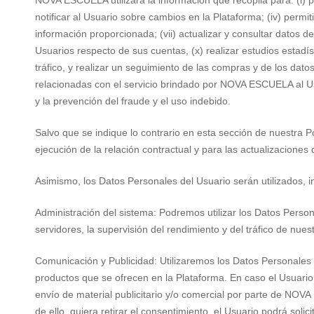
NOVA ESCUELA utilizará la información que recopila para: (i) pre
notificar al Usuario sobre cambios en la Plataforma; (iv) permiti
información proporcionada; (vii) actualizar y consultar datos de 
Usuarios respecto de sus cuentas, (x) realizar estudios estad
tráfico, y realizar un seguimiento de las compras y de los dato
relacionadas con el servicio brindado por NOVA ESCUELA al Usuari
y la prevención del fraude y el uso indebido.
Salvo que se indique lo contrario en esta sección de nuestra P
ejecución de la relación contractual y para las actualizacione
Asimismo, los Datos Personales del Usuario serán utilizados, in
Administración del sistema: Podremos utilizar los Datos Person
servidores, la supervisión del rendimiento y del tráfico de nue
Comunicación y Publicidad: Utilizaremos los Datos Personales p
productos que se ofrecen en la Plataforma. En caso el Usuario 
envío de material publicitario y/o comercial por parte de NOVA 
de ello, quiera retirar el consentimiento, el Usuario podrá sol