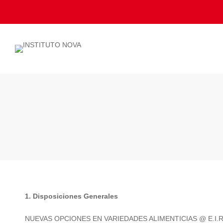
Política
1. Disposiciones Generales
de
NUEVAS OPCIONES EN VARIEDADES ALIMENTICIAS @ E.I.R.L (“NOV