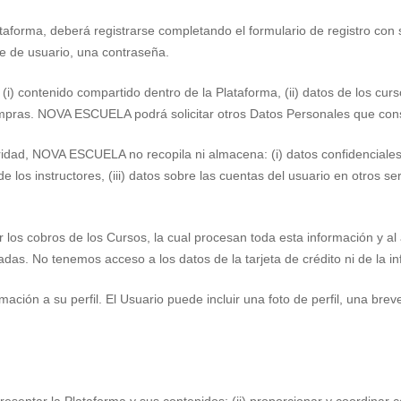
lataforma, deberá registrarse completando el formulario de registro co
e de usuario, una contraseña.
(i) contenido compartido dentro de la Plataforma, (ii) datos de los cu
s compras. NOVA ESCUELA podrá solicitar otros Datos Personales que c
uridad, NOVA ESCUELA no recopila ni almacena: (i) datos confidenciales d
s de los instructores, (iii) datos sobre las cuentas del usuario en otros
r los cobros de los Cursos, la cual procesan toda esta información y al
das. No tenemos acceso a los datos de la tarjeta de crédito ni de la 
ción a su perfil. El Usuario puede incluir una foto de perfil, una brev