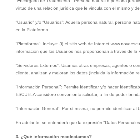
“Encargado de Tratamiento”: Persona natural o persona jurídi
virtud de una relación jurídica que le vincula con el mismo y de
“Usuario” y/o “Usuarios”: Aquella persona natural, persona natu
en la Plataforma.
“Plataforma”: Incluye: (i) el sitio web de Internet www.novaescu
información que los Usuarios nos proporcionan a través de la 
“Servidores Externos”: Usamos otras empresas, agentes o contr
cliente, analizan y mejoran los datos (incluida la información re
“Información Personal”: Permite identificar y/o hacer identifi
ESCUELA considere conveniente solicitar, a fin de poder brind
“Información General”: Por sí misma, no permite identificar a
En adelante, se entenderá que la expresión “Datos Personales”
3. ¿Qué información recolectamos?