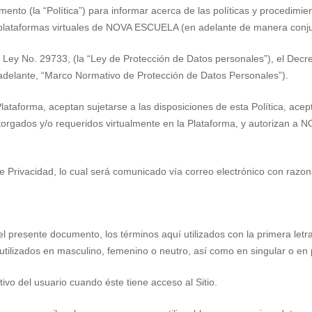
ento (la “Política”) para informar acerca de las políticas y procedimie
o plataformas virtuales de NOVA ESCUELA (en adelante de manera conjun
la Ley No. 29733, (la “Ley de Protección de Datos personales”), el D
 adelante, “Marco Normativo de Protección de Datos Personales”).
lataforma, aceptan sujetarse a las disposiciones de esta Política, ace
s otorgados y/o requeridos virtualmente en la Plataforma, y autorizan a
 Privacidad, lo cual será comunicado vía correo electrónico con razona
del presente documento, los términos aquí utilizados con la primera le
 utilizados en masculino, femenino o neutro, así como en singular o en p
ivo del usuario cuando éste tiene acceso al Sitio.