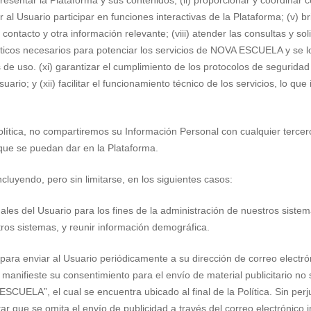
sentar la Plataforma y sus contenidos; (ii) proporcionar y coordinar con 
r al Usuario participar en funciones interactivas de la Plataforma; (v) br
contacto y otra información relevante; (viii) atender las consultas y soli
ísticos necesarios para potenciar los servicios de NOVA ESCUELA y se l
s de uso. (xi) garantizar el cumplimiento de los protocolos de segurida
o; y (xii) facilitar el funcionamiento técnico de los servicios, lo que 
olítica, no compartiremos su Información Personal con cualquier tercero
s que se puedan dar en la Plataforma.
cluyendo, pero sin limitarse, en los siguientes casos:
ales del Usuario para los fines de la administración de nuestros sistem
stros sistemas, y reunir información demográfica.
ara enviar al Usuario periódicamente a su dirección de correo electrón
manifieste su consentimiento para el envío de material publicitario no 
ESCUELA”, el cual se encuentra ubicado al final de la Política. Sin perj
icitar que se omita el envío de publicidad a través del correo electrón