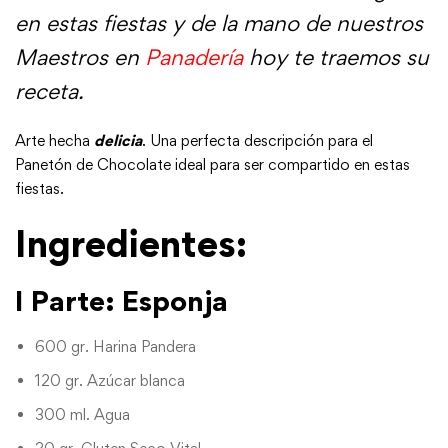
en estas fiestas
y de la mano de nuestros
la
Maestros en
Panadería
hoy te traemos su
Receta
receta.
Nova
Arte hecha
delicia
. Una perfecta descripción para el
de
Panetón de Chocolate ideal para ser compartido en estas
fiestas.
hoy
Ingredientes:
I Parte: Esponja
600 gr. Harina Pandera
120 gr. Azúcar blanca
300 ml. Agua